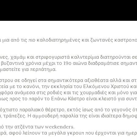
 μια από τις πιο καλοδιατηρημένες και ζωντανές καστροπο
νες, χαμάμ και στριφογυριστά καλντερίμια διατηρούνται 
 βυζαντινά χρόνια μέχρι το 19ο αιώνα διαδραμάτισε σημαν
μαστείτε για περπάτημα.
στρου σε οδηγεί στα σημαντικότερα αξιοθέατα αλλά και στα
ία με το κανόνι, την εκκλησία του Ελκόμενου Χριστού και
ηφόρα ανάμεσα στις ροδιές και τις χουρμαδιές και μόνο γι
μως προς το παρόν το Επάνω Κάστρο είναι κλειστό για συν
εόχτιστο παραλιακό θέρετρο, εκτός ίσως από το γεγονός ό
, τράπεζες. Η αμμουδερή παραλία της είναι ιδιαίτερα δημοφ
πό την ατζέντα των weekenders.
ρά, αφού λείπουν τα μεγάλα γκρουπ που έρχονται για ημερή