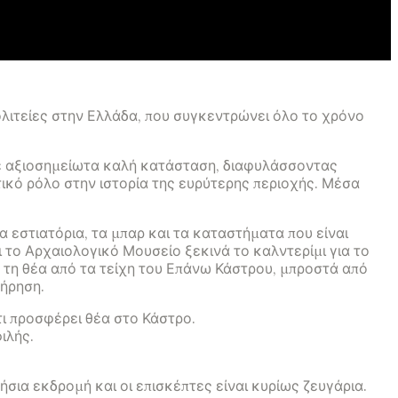
λιτείες στην Ελλάδα, που συγκεντρώνει όλο το χρόνο
σε αξιοσημείωτα καλή κατάσταση, διαφυλάσσοντας
τικό ρόλο στην ιστορία της ευρύτερης περιοχής. Μέσα
 εστιατόρια, τα μπαρ και τα καταστήματα που είναι
 το Αρχαιολογικό Μουσείο ξεκινά το καλντερίμι για το
α τη θέα από τα τείχη του Επάνω Κάστρου, μπροστά από
τήρηση.
τι προσφέρει θέα στο Κάστρο.
ιλής.
σια εκδρομή και οι επισκέπτες είναι κυρίως ζευγάρια.