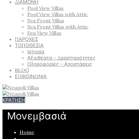
ΔΙΑΜΟΝΗ
Pool View Villas
Pool View Villas with Attic
Sea Front Villas
Sea Front Villas with Attic
Sea View Villas
ΠΑΡΟΧΕΣ
ΤΟΠΟΘΕΣΙΑ
Ιστορία
Αξιοθέατα – Δραστηριότητες
Πληροφορίες – Αποστάσεις
BLOG
ΕΠΙΚΟΙΝΩΝΙΑ
ΚΡΑΤΗΣΗ
Μονεμβασιά
Home