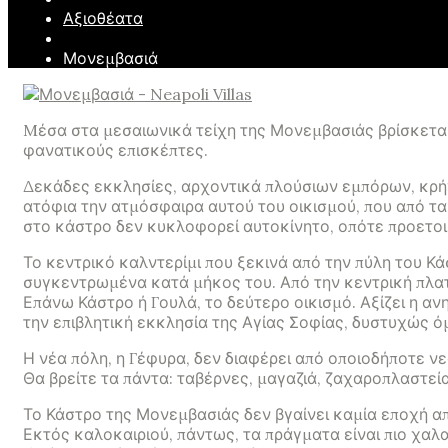
Αξιοθέατα
Μονεμβασιά
Mέσα στα μεσαιωνικά τείχη της Μονεμβασιάς βρίσκεται
φανατικούς επισκέπτες.
Δεκάδες εκκλησίες, αρχοντικά πλούσιων εμπόρων, κρή
ατόφια την ατμόσφαιρα αυτού του οικισμού, που από τα
στο κάστρο δεν κυκλοφορεί αυτοκίνητο, οπότε προετοι
Το κεντρικό καλντερίμι που ξεκινά από την πύλη του Κά
συγκεντρωμένα κατά μήκος του. Από την κεντρική πλατε
Επάνω Κάστρο ή Γουλά, το δεύτερο οικισμό. Αξίζει η αν
την επιβλητική εκκλησία της Αγίας Σοφίας, δυστυχώς ό
Η νέα πόλη, η Γέφυρα, δεν διαφέρει από οποιοδήποτε ν
Θα βρείτε τα πάντα: ταβέρνες, μαγαζιά, ζαχαροπλαστεία
Το Κάστρο της Μονεμβασιάς δεν βγαίνει καμία εποχή α
Εκτός καλοκαιριού, πάντως, τα πράγματα είναι πιο χαλα